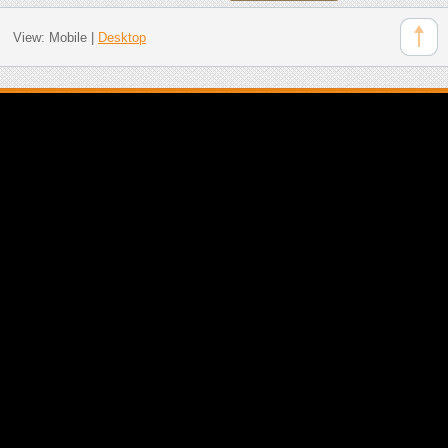
View:
Mobile
|
Desktop